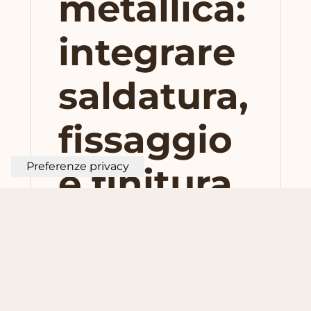
metallica:
integrare
saldatura,
fissaggio
e finitura
in
un’unica