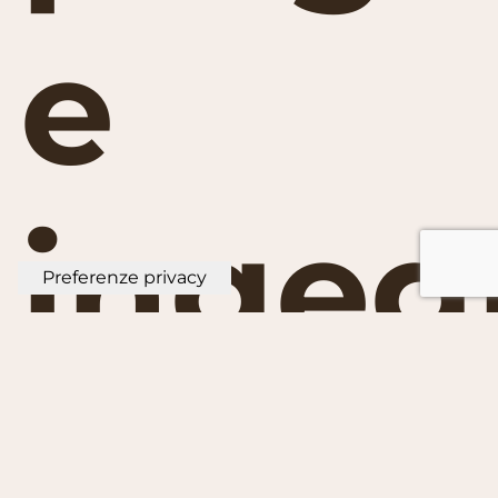
e
ingeg
di