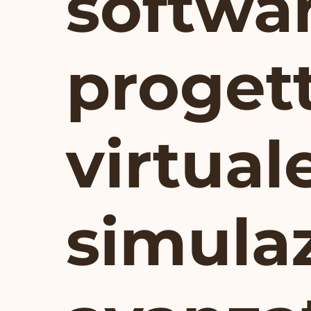
softwar
proget
virtual
simula